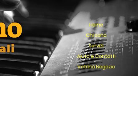
no
Home
Chi sono
Servizi
ali
Aiuto e Contatti
Vetrina Negozio