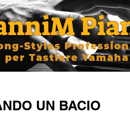
anniM Pia
ong-Styles Profession
per Tastiere Yamaha
ANDO UN BACIO