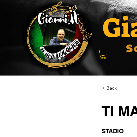
Gi
S
< Back
TI M
STADIO