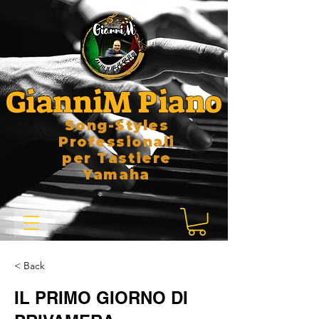
GianniM Piano
Song-Styles
Professionali
per Tastiere
Yamaha
< Back
IL PRIMO GIORNO DI