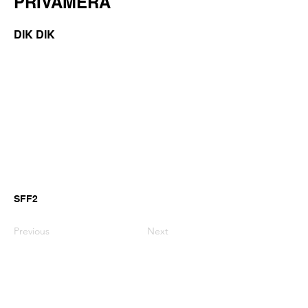
PRIVAMERA
DIK DIK
SFF2
Previous
Next
GianniMPiano produces professional
Yamaha Song Styles for Genos,
Genos2 and PSR-SX arranger