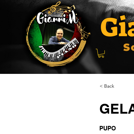
Gi
S
< Back
GELA
PUPO