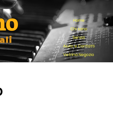
no
Home
Chi sono
Servizi
ali
Aiuto e Contatti
Vetrina Negozio
O