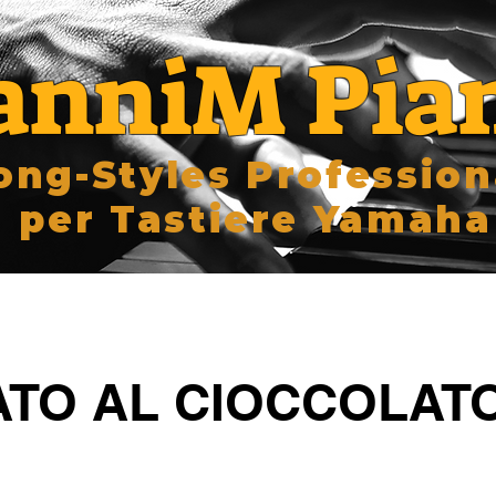
anniM Pia
ong-Styles Profession
per Tastiere Yamaha
TO AL CIOCCOLAT