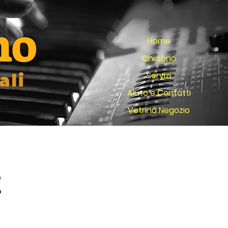
no
Home
Chi sono
Servizi
ali
Aiuto e Contatti
Vetrina Negozio
E