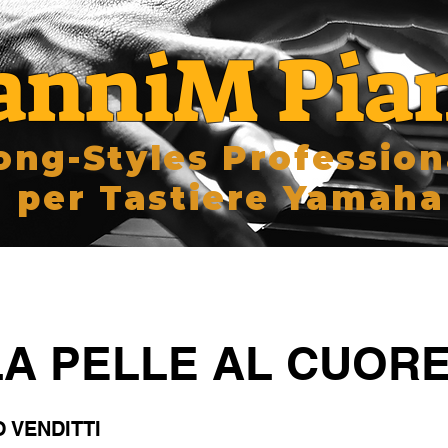
anniM Pia
ong-Styles Profession
per Tastiere Yamaha
A PELLE AL CUOR
 VENDITTI