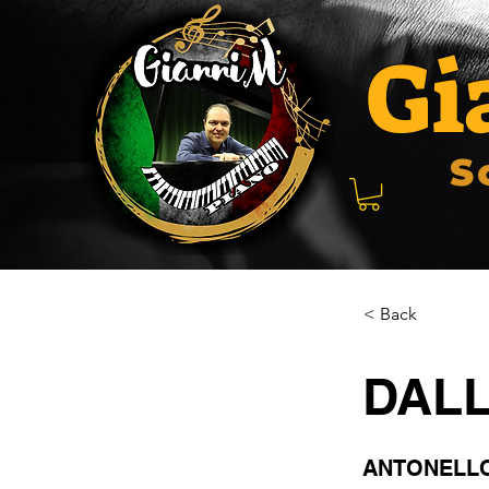
Gi
S
< Back
DALL
ANTONELLO