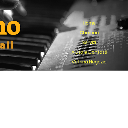
no
Home
Chi sono
Servizi
ali
Aiuto e Contatti
Vetrina Negozio