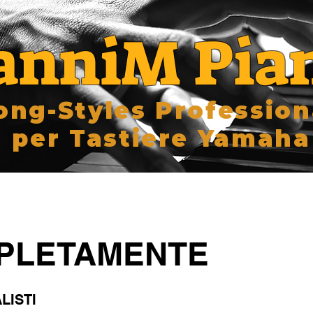
anniM Pia
ong-Styles Profession
per Tastiere Yamaha
PLETAMENTE
LISTI