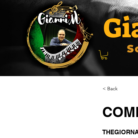
Gi
S
< Back
COM
THEGIORNA