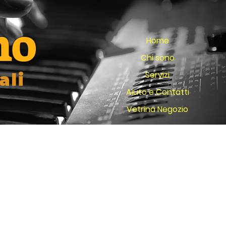
no
Home
Chi sono
Servizi
ali
Aiuto e Contatti
Vetrina Negozio