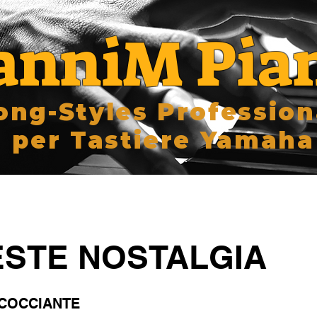
anniM Pia
ong-Styles Profession
per Tastiere Yamaha
STE NOSTALGIA
COCCIANTE