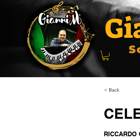
Gi
S
< Back
CELE
RICCARDO 