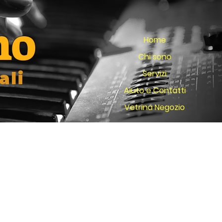
no
Home
Chi sono
Servizi
ali
Aiuto e Contatti
Vetrina Negozio