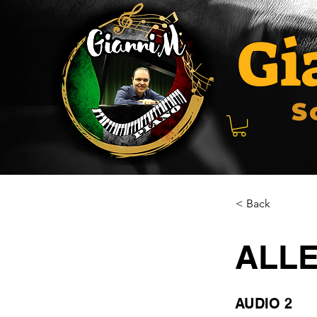
Gi
S
< Back
ALLE
AUDIO 2