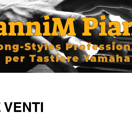
anniM Pia
ong-Styles Profession
per Tastiere Yamaha
 VENTI