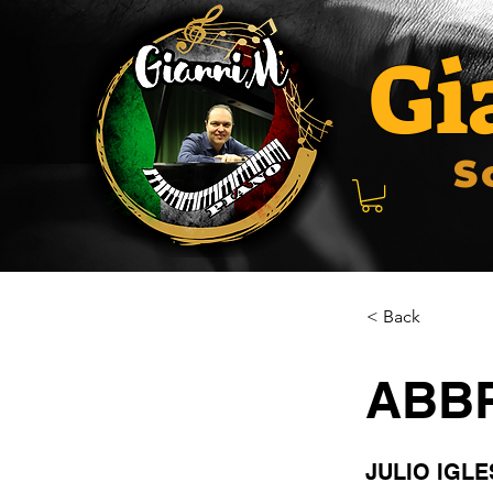
Gi
S
< Back
ABB
JULIO IGLE