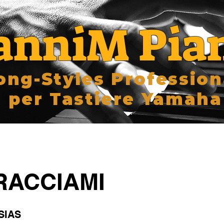
anniM Pia
ong-Styles Profession
per Tastiere Yamaha
RACCIAMI
SIAS