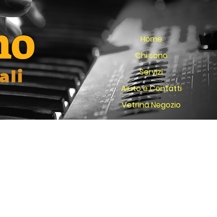
no
Home
Chi sono
Servizi
ali
Aiuto e Contatti
Vetrina Negozio