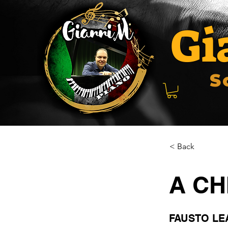
Gi
S
< Back
A CH
FAUSTO LE