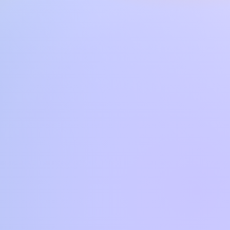
tibile con
YROS2, TYROS1, PSR S900, PSR