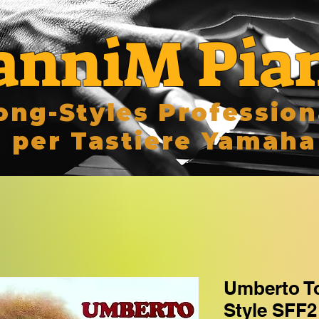
anniM Pia
ong-Styles Profession
per Tastiere Yamaha
Umberto To
Style SFF2