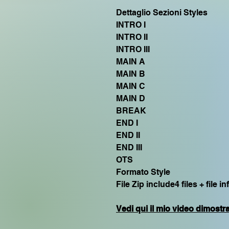
Dettaglio Sezioni Styles
INTRO I
INTRO II
INTRO III
MAIN A
MAIN B
MAIN C
MAIN D
BREAK
END I
END II
END III
OTS
Formato Style
File Zip include4 files + file in
Vedi qui il mio video dimostr