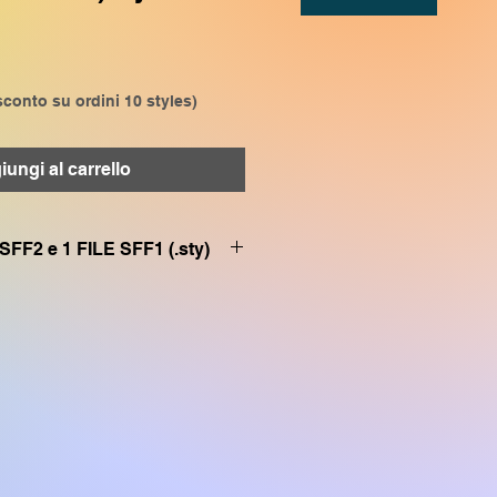
conto su ordini 10 styles)
ungi al carrello
SFF2 e 1 FILE SFF1 (.sty)
 compatibile con
VP909, CVP809, CVP905,
P509, SX920, SX900, SX720,
SR S970, TYROS 5, TYROS 4
 compatibile con
, PSR S770, SX600, TYROS3,
” compatibile con
VP501, CVP709, CVP705, PSR