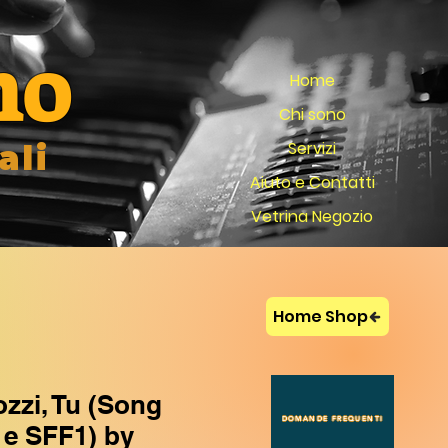
no
Home
Chi sono
Servizi
ali
Aiuto e Contatti
Vetrina Negozio
Home Shop
zzi, Tu (Song
DOMANDE FREQUENTI
 e SFF1) by