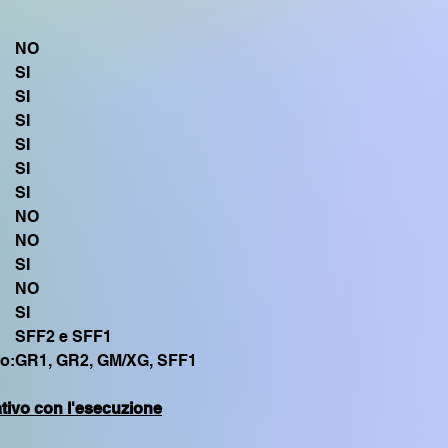
S750
File n4 SFF1 compa
CVP4xx, DGX670, T
NO
S700, PSR S550
SI
SI
SI
SI
SI
SI
NO
NO
SI
NO
SI
SFF2 e SFF1
fo:
GR1, GR2, GM/XG, SFF1
ativo con l'esecuzione