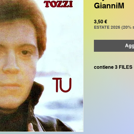
GianniM
Prezzo
3,50 €
ESTATE 2026 (20% s
Aggi
contiene 3 FILES 
File n1 SFF2 “GR1”
GENOS, GENOS2, C
CVP805, CVP609, CV
SX700, PSR S975, P
File n2 SFF2 “GR2”
PSR S950, PSR S775
CVP605
File n3 SFF2 “GMXG
CVP505, CVP503, C