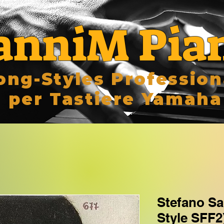
anniM Pia
ong-Styles Profession
per Tastiere Yamaha
Stefano Sa
Style SFF2