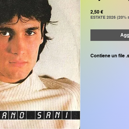
Prezzo
2,50 €
ESTATE 2026 (20% s
Aggi
Contiene un file 
Compatibile solo c
GENOS, GENOS2, C
CVP805, CVP609, CV
SX700, PSR S975, P
PSR S950, PSR S775
CVP605, CVP505, C
CVP705, PSR S750,
Se hai bisogno di q
SFF1 compatibile 
TYROS1 PSR S900 P
PSR 1500, scrivimi vi