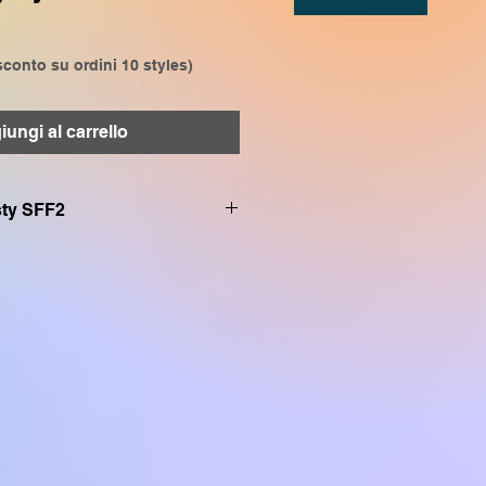
conto su ordini 10 styles)
ungi al carrello
.sty SFF2
on:
VP909, CVP809, CVP905,
P509, SX920, SX900, SX720,
SR S970, TYROS 5, TYROS 4,
, PSR S770, SX600, TYROS3,
VP503, CVP501, CVP709,
 PSR A3000, PSR A2000
uesta o di altre song in fromato
con CVP4xx DGX670 TYROS2
SR S700 PSR S550 PSR 3000
a mail o tramite il sito.