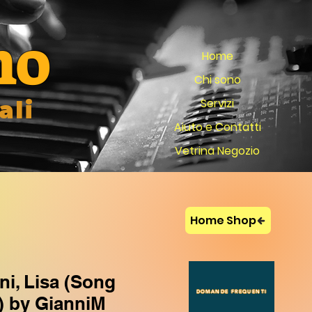
no
Home
Chi sono
Servizi
ali
Aiuto e Contatti
Vetrina Negozio
Home Shop
ni, Lisa (Song
DOMANDE FREQUENTI
) by GianniM