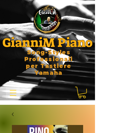
GianniM Piano
Song-Styles
Professionali
per Tastiere
Yamaha