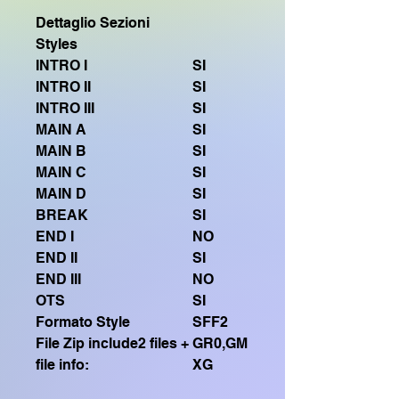
Dettaglio Sezioni
Styles
INTRO I
SI
INTRO II
SI
INTRO III
SI
MAIN A
SI
MAIN B
SI
MAIN C
SI
MAIN D
SI
BREAK
SI
END I
NO
END II
SI
END III
NO
OTS
SI
Formato Style
SFF2
File Zip include2 files +
GR0,GM
file info:
XG