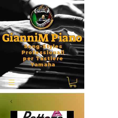
GianniM Piano
Song-Styles
Professionali
per Tastiere
Yamaha