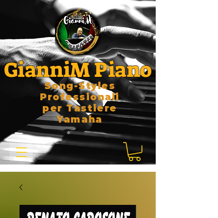
GianniM Piano
Song-Styles
Professionali
per Tastiere
Yamaha