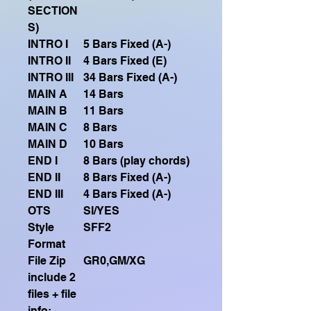
SECTION
S)
INTRO I
5 Bars Fixed (A-)
INTRO II
4 Bars Fixed (E)
INTRO III
34 Bars Fixed (A-)
MAIN A
14 Bars
MAIN B
11 Bars
MAIN C
8 Bars
MAIN D
10 Bars
END I
8 Bars (play chords)
END II
8 Bars Fixed (A-)
END III
4 Bars Fixed (A-)
OTS
SI/YES
Style
SFF2
Format
File Zip
GR0,GM/XG
include 2
files + file
info: