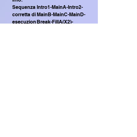
Sequenza
Intro1-MainA-Intro2-
corretta di
MainB-MainC-MainD-
esecuzion
Break-FillA(X2)-
e (Correct
MainA-Intro2-MainB-
execution
MainC-MainD-Intro3-
sequence)
Ending1-Ending2-
Ending3
Guarda qui il mio video
dimostrativo su Youtube
Contiene 2 file .sty formato
SFF2
File GR0: compatibile con (with)
GENOS, GENOS2 , SX920, CVP909,
Home Shop
CVP809