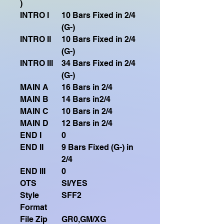
)
INTRO I
10 Bars Fixed in 2/4
(G-)
INTRO II
10 Bars Fixed in 2/4
(G-)
INTRO III
34 Bars Fixed in 2/4
(G-)
MAIN A
16 Bars in 2/4
MAIN B
14 Bars in2/4
MAIN C
10 Bars in 2/4
MAIN D
12 Bars in 2/4
END I
0
END II
9 Bars Fixed (G-) in
2/4
END III
0
OTS
SI/YES
Style
SFF2
Format
File Zip
GR0,GM/XG