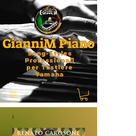
GianniM Piano
Song-Styles
Professionali
per Tastiere
Yamaha