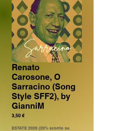
Renato
Carosone, O
Sarracino (Song
Style SFF2), by
GianniM
Prezzo
3,50 €
ESTATE 2026 (20% sconto su