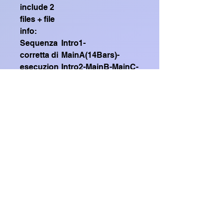
include 2
files + file
info:
Sequenza
Intro1-
corretta di
MainA(14Bars)-
esecuzion
Intro2-MainB-MainC-
e (Correct
MainA (X2)-Main D-
execution
MainA-Intro3-MainA
sequence)
(X2)-Main D-
MainA(14 Bars)-
Ending2
Guarda qui il mio video
dimostrativo su Youtube
Contiene 2 file .sty formato
SFF2