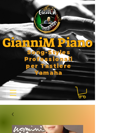
GianniM Piano
Song-Styles
Professionali
per Tastiere
Yamaha