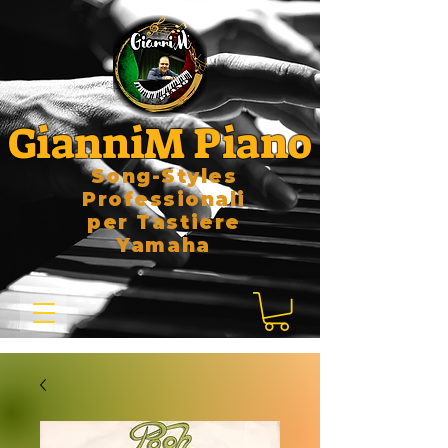
GianniM Piano
Song-Styles
Professionali
per Tastiere
Yamaha