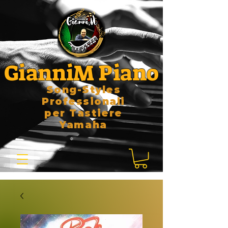
GianniM Piano
Song-Styles
Professionali
per Tastiere
Yamaha