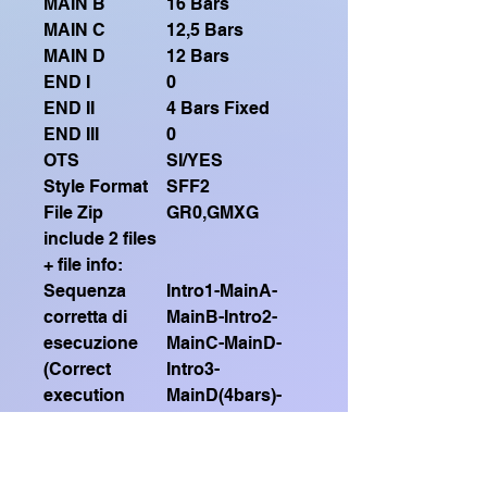
MAIN B
16 Bars
MAIN C
12,5 Bars
MAIN D
12 Bars
END I
0
END II
4 Bars Fixed
END III
0
OTS
SI/YES
Style Format
SFF2
File Zip
GR0,GMXG
include 2 files
+ file info:
Sequenza
Intro1-MainA-
corretta di
MainB-Intro2-
esecuzione
MainC-MainD-
(Correct
Intro3-
execution
MainD(4bars)-
sequence)
Ending2
Guarda qui il mio video