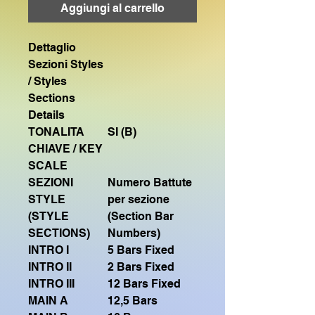
Aggiungi al carrello
Dettaglio
Sezioni Styles
/ Styles
Sections
Details
TONALITA
SI (B)
CHIAVE / KEY
SCALE
SEZIONI
Numero Battute
STYLE
per sezione
(STYLE
(Section Bar
SECTIONS)
Numbers)
INTRO I
5 Bars Fixed
INTRO II
2 Bars Fixed
INTRO III
12 Bars Fixed
MAIN A
12,5 Bars