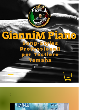
GianniM Piano
Song-Styles
Professionali
per Tastiere
Yamaha