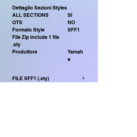
Dettaglio Sezioni Styles
ALL SECTIONS
SI
OTS
NO
Formato Style
SFF1
File Zip include 1 file
.sty
Produttore
Yamah
a
FILE SFF1 (.sty)
Compatibile con
GENOS, GENOS2, CVP909, CVP809,
Home Shop
CVP905, CVP805, CVP609, CVP509,
SX920, SX900, SX720, SX700, PSR
S975, PSR S970, TYROS 5, TYROS
DOMANDE FREQUENTI
4, PSR S950, PSR S775, PSR S770,
SX600, TYROS3, CVP605, CVP505,
CVP503, CVP501, CVP709, CVP705,