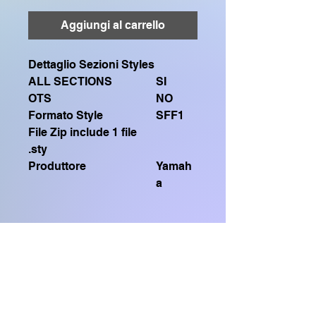
Aggiungi al carrello
Dettaglio Sezioni Styles
ALL SECTIONS
SI
OTS
NO
Formato Style
SFF1
File Zip include 1 file
.sty
Produttore
Yamah
a
FILE SFF1 (.sty)
Compatibile con
GENOS, GENOS2, CVP909, CVP809,
Home Shop
CVP905, CVP805, CVP609, CVP509,
SX920, SX900, SX720, SX700, PSR
S975, PSR S970, TYROS 5, TYROS