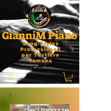
GianniM Piano
Song-Styles
Professionali
per Tastiere
Yamaha