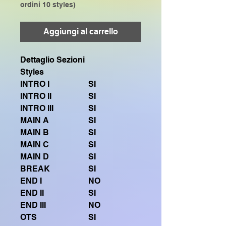
ordini 10 styles)
Aggiungi al carrello
Dettaglio Sezioni
Styles
INTRO I
SI
INTRO II
SI
INTRO III
SI
MAIN A
SI
MAIN B
SI
MAIN C
SI
MAIN D
SI
BREAK
SI
END I
NO
END II
SI
END III
NO
OTS
SI