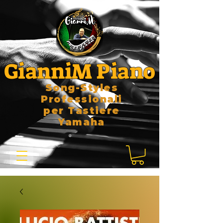
GianniM Piano
Song-Styles
Professionali
per Tastiere
Yamaha