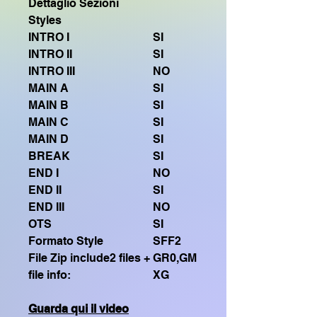
Dettaglio Sezioni
Styles
INTRO I
SI
INTRO II
SI
INTRO III
NO
MAIN A
SI
MAIN B
SI
MAIN C
SI
MAIN D
SI
BREAK
SI
END I
NO
END II
SI
END III
NO
OTS
SI
Formato Style
SFF2
File Zip include2 files +
GR0,GM
file info:
XG
Guarda qui il video