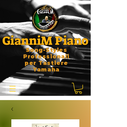
GianniM Piano
Song-Styles
Professionali
per Tastiere
Yamaha