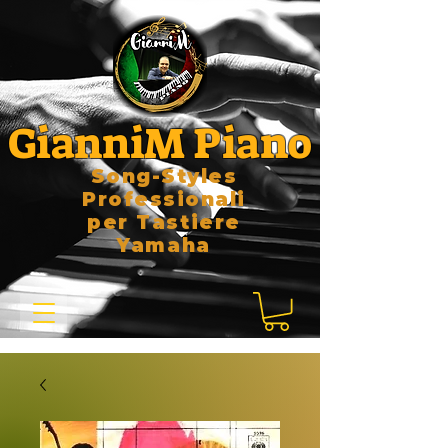
GianniM Piano
Song-Styles
Professionali
per Tastiere
Yamaha