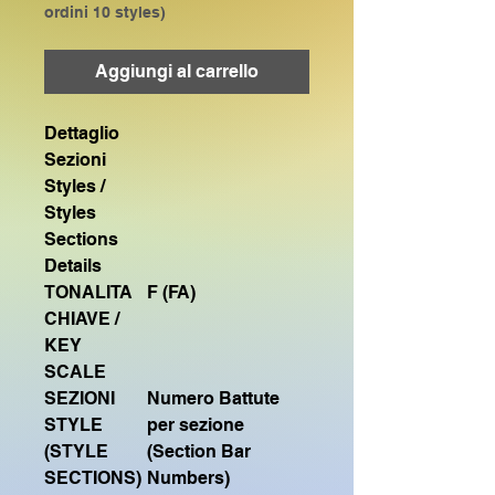
ordini 10 styles)
Aggiungi al carrello
Dettaglio
Sezioni
Styles /
Styles
Sections
Details
TONALITA
F (FA)
CHIAVE /
KEY
SCALE
SEZIONI
Numero Battute
STYLE
per sezione
(STYLE
(Section Bar
SECTIONS)
Numbers)