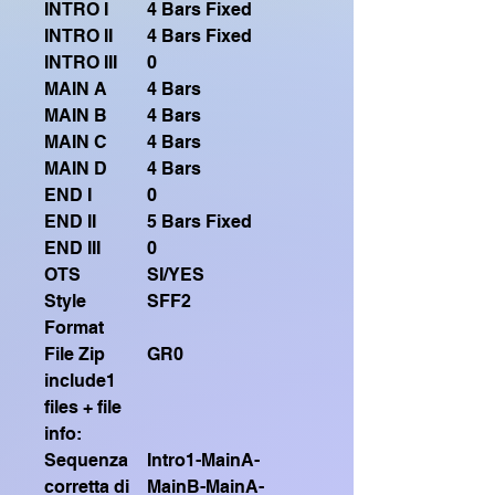
INTRO I
4 Bars Fixed
INTRO II
4 Bars Fixed
INTRO III
0
MAIN A
4 Bars
MAIN B
4 Bars
MAIN C
4 Bars
MAIN D
4 Bars
END I
0
END II
5 Bars Fixed
END III
0
OTS
SI/YES
Style
SFF2
Format
File Zip
GR0
include1
files + file
info:
Sequenza
Intro1-MainA-
corretta di
MainB-MainA-