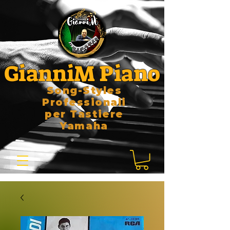
GianniM Piano
Song-Styles
Professionali
per Tastiere
Yamaha