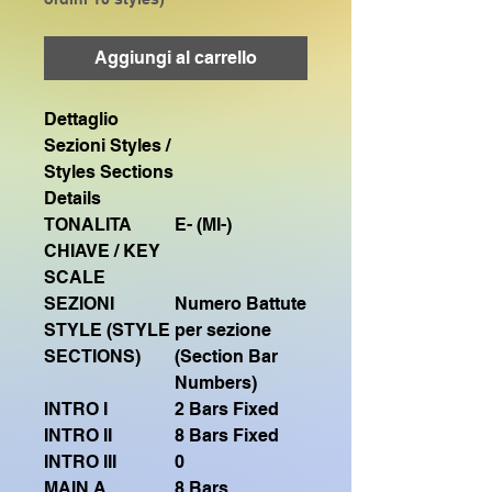
Aggiungi al carrello
Dettaglio
Sezioni Styles /
Styles Sections
Details
TONALITA
E- (MI-)
CHIAVE / KEY
SCALE
SEZIONI
Numero Battute
STYLE (STYLE
per sezione
SECTIONS)
(Section Bar
Numbers)
INTRO I
2 Bars Fixed
INTRO II
8 Bars Fixed
INTRO III
0
MAIN A
8 Bars