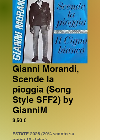
Gianni Morandi,
Scende la
pioggia (Song
Style SFF2) by
GianniM
Prezzo
3,50 €
ESTATE 2026 (20% sconto su
ordini 10 styles)