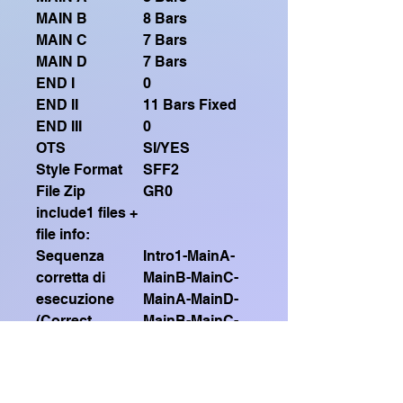
MAIN B
8 Bars
MAIN C
7 Bars
MAIN D
7 Bars
END I
0
END II
11 Bars Fixed
END III
0
OTS
SI/YES
Style Format
SFF2
File Zip
GR0
include1 files +
file info:
Sequenza
Intro1-MainA-
corretta di
MainB-MainC-
esecuzione
MainA-MainD-
(Correct
MainB-MainC-
execution
Ending2
sequence)