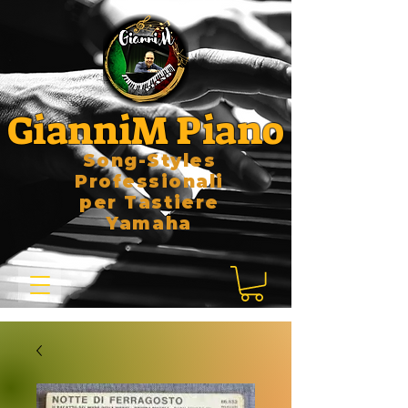
GianniM Piano
Song-Styles
Professionali
per Tastiere
Yamaha