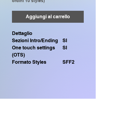
ordini 10 styles)
Aggiungi al carrello
Dettaglio
Sezioni Intro/Ending
SI
One touch settings
SI
(OTS)
Formato Styles
SFF2
Contiene un file .sty SFF2
Compatibile solo con:
GENOS, GENOS2, CVP909, CVP809,
Home Shop
CVP905, CVP805, CVP609, CVP509,
SX920, SX900, SX720, SX700, PSR