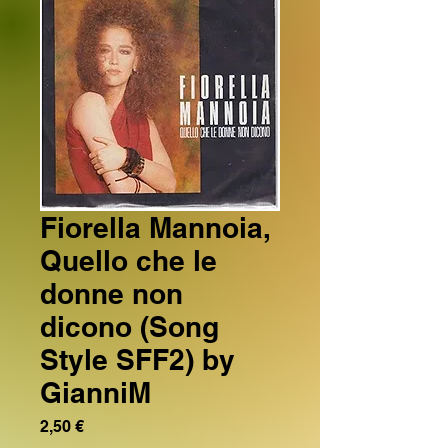
Fiorella Mannoia,
Quello che le
donne non
dicono (Song
Style SFF2) by
GianniM
Prezzo
2,50 €