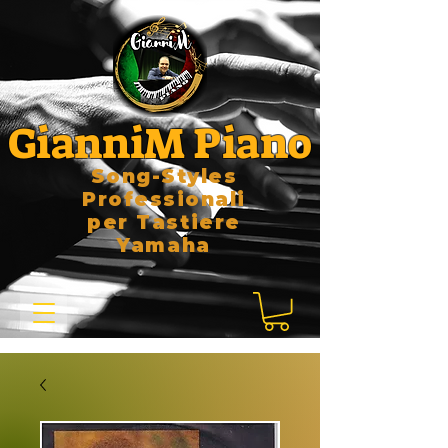
GianniM Piano
Song-Styles
Professionali
per Tastiere
Yamaha