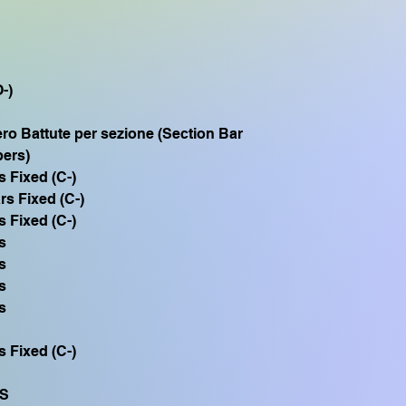
PSR 1500, scrivimi vi
-)
o Battute per sezione (Section Bar
ers)
s Fixed (C-)
rs Fixed (C-)
s Fixed (C-)
s
s
s
s
s Fixed (C-)
ES