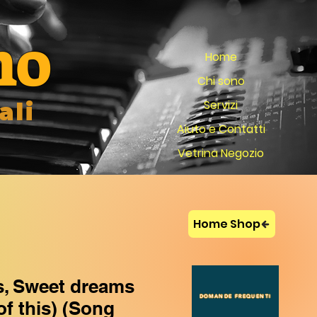
no
Home
Chi sono
Servizi
ali
Aiuto e Contatti
Vetrina Negozio
Home Shop
s, Sweet dreams
DOMANDE FREQUENTI
of this) (Song