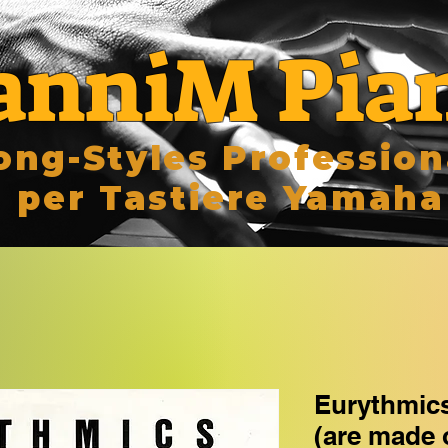
anniM Pia
ong-Styles Profession
per Tastiere Yamaha
Eurythmic
(are made 