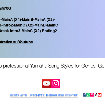
GM/XG
1-MainA (X4)-MainB-MainA (X2)-
-Intro2-MainC (X2)-MainD-MainC
Break-Intro3-MainC (X2)-Ending2
strativo su Youtube
 professional Yamaha Song Styles for Genos, G
made with by filippo_flocco_digi_master