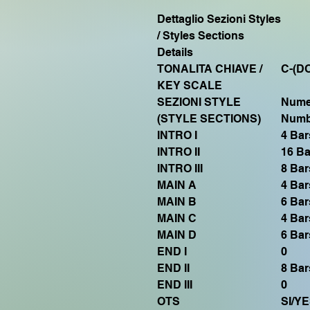
Dettaglio Sezioni Styles
/ Styles Sections
Details
TONALITA CHIAVE /
C-(DO
KEY SCALE
SEZIONI STYLE
Numer
(STYLE SECTIONS)
Numb
INTRO I
4 Bar
INTRO II
16 Ba
INTRO III
8 Bar
MAIN A
4 Bar
MAIN B
6 Bar
MAIN C
4 Bar
MAIN D
6 Bar
END I
0
END II
8 Bar
END III
0
OTS
SI/Y