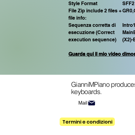
Style Format
SFF2
File Zip include 2 files +
GR0,
file info:
Sequenza corretta di
Intro
esecuzione (Correct
MainB
execution sequence)
(X2)-
Guarda qui il mio video dimo
GianniMPiano produces
keyboards.
Mail
Termini e condizioni