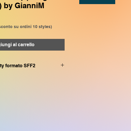
) by GianniM
conto su ordini 10 styles)
ungi al carrello
.sty formato SFF2
le con (with)
SX920, CVP909, CVP809
bile con (with)
CVP609 CVP509 SX900 SX720
PSR S970 TYROS4 TYROS5 PSR
00, TYROS3 CVP605 PSRS950
uesta o di altre song in formato
con CVP4xx DGX670 TYROS2
SR S700 PSR S550 PSR 3000