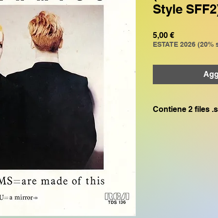
Style SFF2
Prezzo
5,00 €
ESTATE 2026 (20% s
Aggi
Contiene 2 files 
File GR0: compatibi
GENOS, GENOS2 , 
File GMXG: compati
CVP905, CVP805, 
SX700 ,PSR S975 
S775 PSR S770 SX6
Se hai bisogno di q
SFF1 compatibile 
TYROS1 PSR S900 P