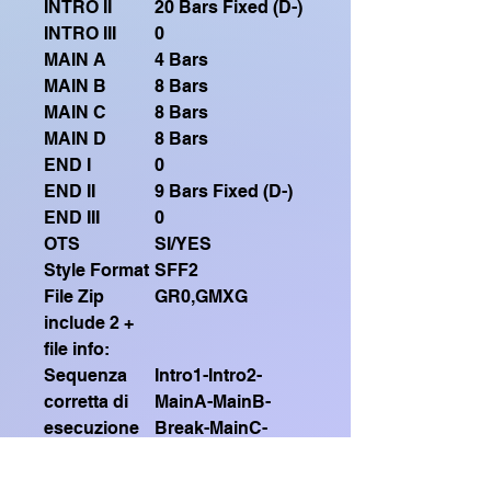
INTRO II
20 Bars Fixed (D-)
INTRO III
0
MAIN A
4 Bars
MAIN B
8 Bars
MAIN C
8 Bars
MAIN D
8 Bars
END I
0
END II
9 Bars Fixed (D-)
END III
0
OTS
SI/YES
Style Format
SFF2
File Zip
GR0,GMXG
include 2 +
file info:
Sequenza
Intro1-Intro2-
corretta di
MainA-MainB-
esecuzione
Break-MainC-
(Correct
MainA-MainB
execution
(X2)-MainD-MainB