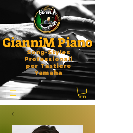
GianniM Piano
Song-Styles
Professionali
per Tastiere
Yamaha