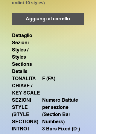
ordini 10 styles)
Aggiungi al carrello
Dettaglio
Sezioni
Styles /
Styles
Sections
Details
TONALITA
F (FA)
CHIAVE /
KEY SCALE
SEZIONI
Numero Battute
STYLE
per sezione
(STYLE
(Section Bar
SECTIONS)
Numbers)
INTRO I
3 Bars Fixed (D-)