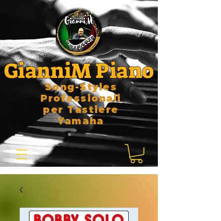
GianniM Piano
Song-Styles
Professionali
per Tastiere
Yamaha