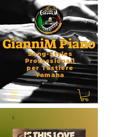
GianniM Piano
Song-Styles
Professionali
per Tastiere
Yamaha