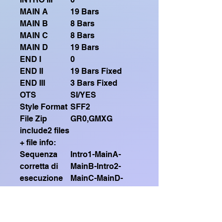
MAIN A
19 Bars
MAIN B
8 Bars
MAIN C
8 Bars
MAIN D
19 Bars
END I
0
END II
19 Bars Fixed
END III
3 Bars Fixed
OTS
SI/YES
Style Format
SFF2
File Zip
GR0,GMXG
include2 files
+ file info:
Sequenza
Intro1-MainA-
corretta di
MainB-Intro2-
esecuzione
MainC-MainD-
(Correct
MainB-Intro2-
execution
MainC-MainD
sequence)
(3Bars)-Ending2