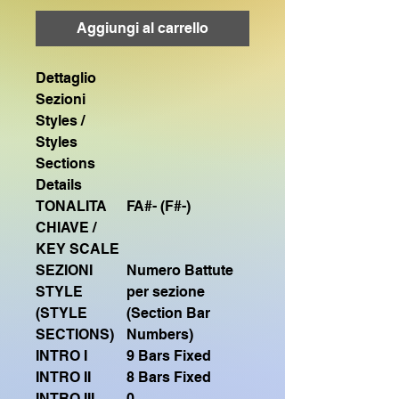
Aggiungi al carrello
Dettaglio
Sezioni
Styles /
Styles
Sections
Details
TONALITA
FA#- (F#-)
CHIAVE /
KEY SCALE
SEZIONI
Numero Battute
STYLE
per sezione
(STYLE
(Section Bar
SECTIONS)
Numbers)
INTRO I
9 Bars Fixed
INTRO II
8 Bars Fixed
INTRO III
0