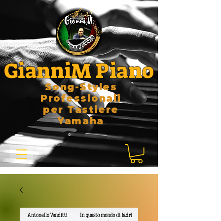
GianniM Piano
Song-Styles
Professionali
per Tastiere
Yamaha