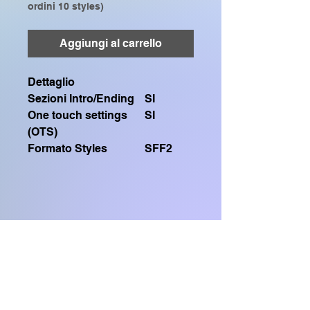
ordini 10 styles)
Aggiungi al carrello
Dettaglio
Sezioni Intro/Ending
SI
One touch settings
SI
(OTS)
Formato Styles
SFF2
Contiene un file .sty SFF2
Compatibile solo con:
GENOS, GENOS2, CVP909, CVP809,
Home Shop
CVP905, CVP805, CVP609, CVP509,
SX920, SX900, SX720, SX700, PSR