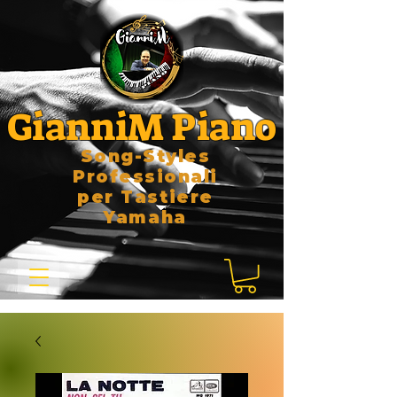
GianniM Piano
Song-Styles
Professionali
per Tastiere
Yamaha