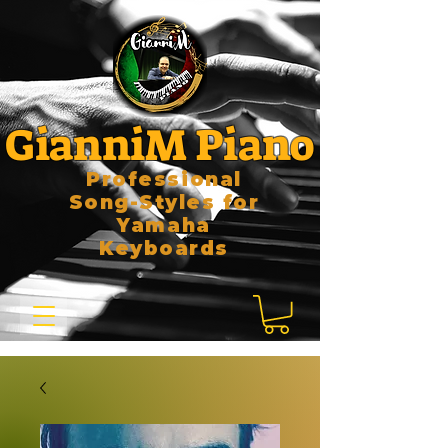
GianniM Piano
Professional
Song-Styles for
Yamaha
Keyboards