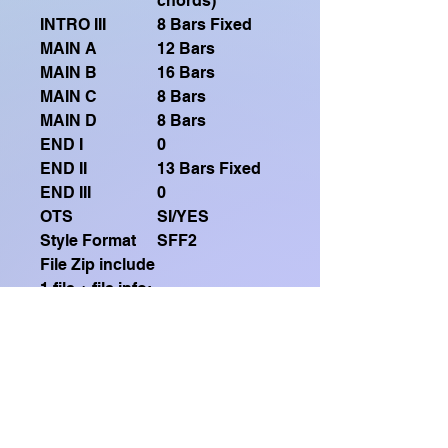
chords)
INTRO III
8 Bars Fixed
MAIN A
12 Bars
MAIN B
16 Bars
MAIN C
8 Bars
MAIN D
8 Bars
END I
0
END II
13 Bars Fixed
END III
0
OTS
SI/YES
Style Format
SFF2
File Zip include
1 file + file info:
Sequenza
Intro1-Intro2-
corretta di
MainA-MainB-
esecuzione
MainC X2-
(Correct
MainD-Intro3-
execution
MainC-Ending2
sequence)