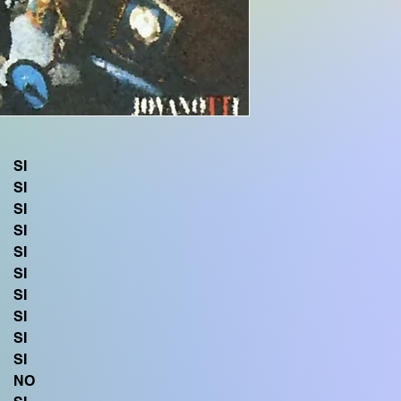
CVP905 CVP805 CV
SX700
PSR S975 PSR S97
S770 SX600
TYROS3 CVP605 P
Se hai bisogno di q
SFF1 compatibile 
TYROS1 PSR S900 P
PSR 1500, scrivimi vi
SI
SI
SI
SI
SI
SI
SI
SI
SI
SI
NO