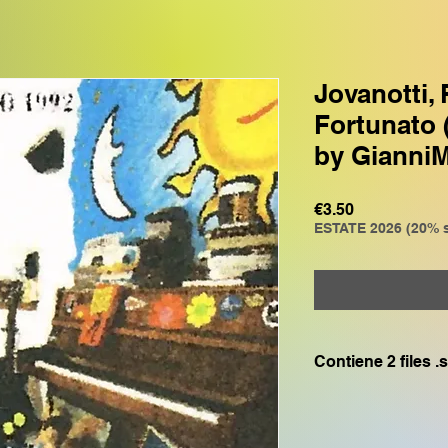
Jovanotti,
Fortunato 
by Gianni
Price
€3.50
ESTATE 2026 (20% s
Contiene 2 files .
File GR0: compatibi
GENOS, GENOS2 C
File GMXG: compati