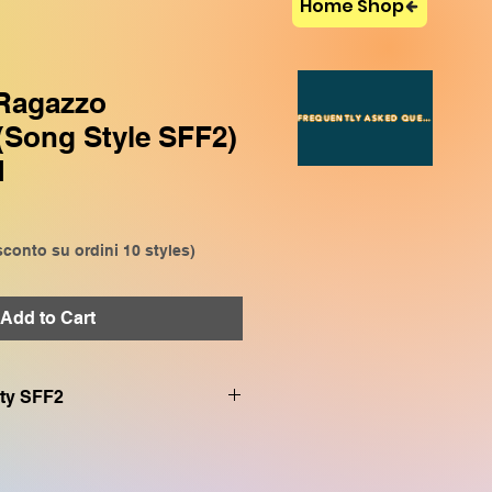
Home Shop
 Ragazzo
FREQUENTLY ASKED QUESTIONS
(Song Style SFF2)
M
conto su ordini 10 styles)
Add to Cart
sty SFF2
le con (with)
VP909 CVP809 SX920
bile con (with)