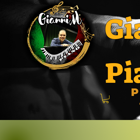
Gi
Pi
P