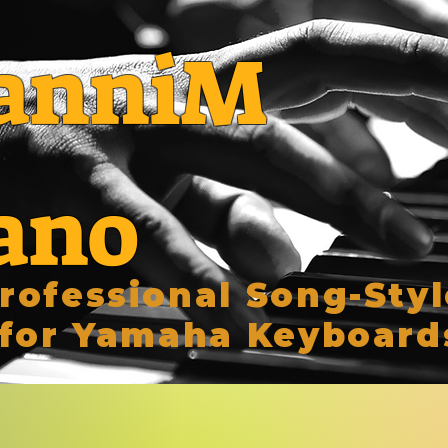
anniM
ano
rofessional Song-Styl
for Yamaha Keyboard