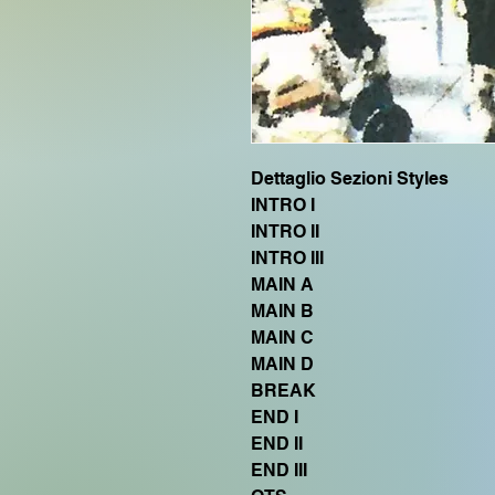
Dettaglio Sezioni Styles
INTRO I
INTRO II
INTRO III
MAIN A
MAIN B
MAIN C
MAIN D
BREAK
END I
END II
END III