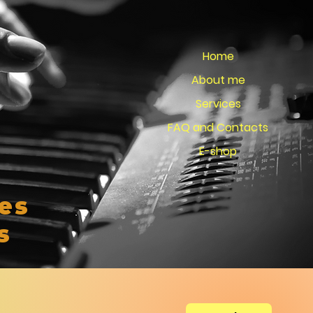
Home
About me
Services
FAQ and Contacts
E-shop
es
s