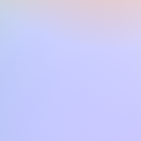
P609 CVP509 SX900 SX720
0 TYROS4 TYROS5 PSR S775 PSR
SRS950
uesta o di altre song in formato
con CVP4xx DGX670 TYROS2
SR S700 PSR S550 PSR 3000
a mail o tramite il sito.