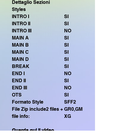
Dettaglio Sezioni
Styles
INTRO I
SI
INTRO II
SI
INTRO III
NO
MAIN A
SI
MAIN B
SI
MAIN C
SI
MAIN D
SI
BREAK
SI
END I
NO
END II
SI
END III
NO
OTS
SI
Formato Style
SFF2
File Zip include2 files +
GR0,GM
file info:
XG
Guarda qui il video