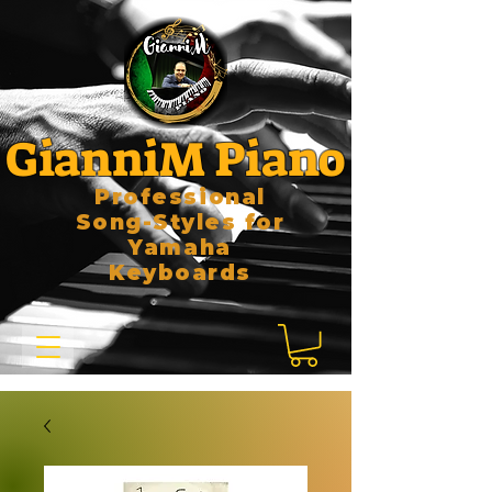
GianniM Piano
Professional
Song-Styles for
Yamaha
Keyboards