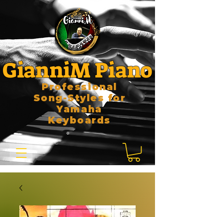
GianniM Piano
Professional
Song-Styles for
Yamaha
Keyboards