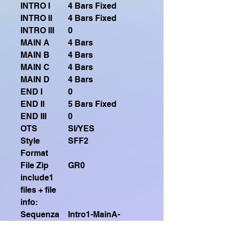
INTRO I
4 Bars Fixed
INTRO II
4 Bars Fixed
INTRO III
0
MAIN A
4 Bars
MAIN B
4 Bars
MAIN C
4 Bars
MAIN D
4 Bars
END I
0
END II
5 Bars Fixed
END III
0
OTS
SI/YES
Style
SFF2
Format
File Zip
GR0
include1
files + file
info:
Sequenza
Intro1-MainA-
corretta di
MainB-MainA-