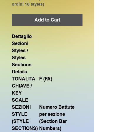
ordini 10 styles)
Add to Cart
Dettaglio
Sezioni
Styles /
Styles
Sections
Details
TONALITA
F (FA)
CHIAVE /
KEY
SCALE
SEZIONI
Numero Battute
STYLE
per sezione
(STYLE
(Section Bar
SECTIONS)
Numbers)