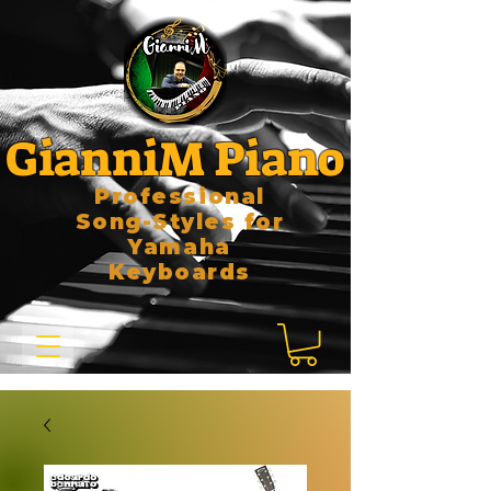
GianniM Piano
Professional
Song-Styles for
Yamaha
Keyboards