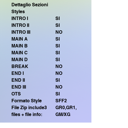
Dettaglio Sezioni
Styles
INTRO I
SI
INTRO II
SI
INTRO III
NO
MAIN A
SI
MAIN B
SI
MAIN C
SI
MAIN D
SI
BREAK
NO
END I
NO
END II
SI
END III
NO
OTS
SI
Formato Style
SFF2
File Zip include3
GR0,GR1,
files + file info:
GM/XG