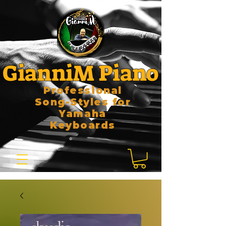
GianniM Piano
Professional
Song-Styles for
Yamaha
Keyboards