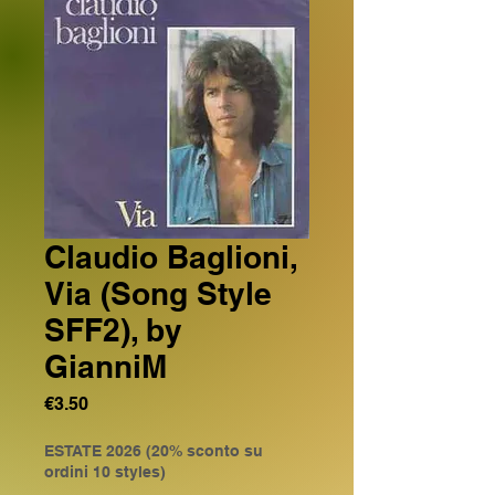
Claudio Baglioni,
Via (Song Style
SFF2), by
GianniM
Price
€3.50
ESTATE 2026 (20% sconto su
ordini 10 styles)