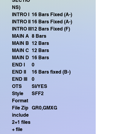
SECTIO
NS)
INTRO I
16 Bars Fixed (A-)
INTRO II
16 Bars Fixed (A-)
INTRO III
12 Bars Fixed (F)
MAIN A
8 Bars
MAIN B
12 Bars
MAIN C
12 Bars
MAIN D
16 Bars
END I
0
END II
16 Bars fixed (B-)
END III
0
OTS
SI/YES
Style
SFF2
Format
File Zip
GR0,GMXG
include
2+1 files
+ file