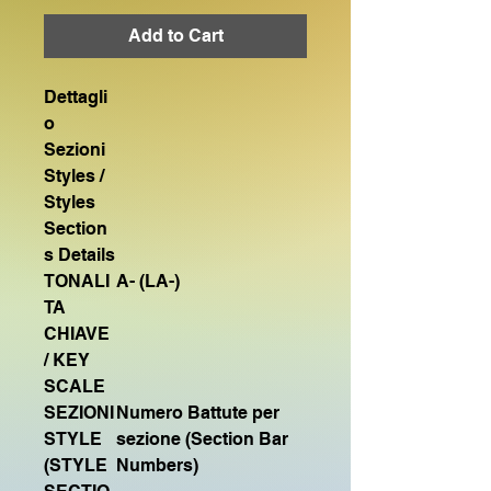
Add to Cart
Dettagli
o
Sezioni
Styles /
Styles
Section
s Details
TONALI
A- (LA-)
TA
CHIAVE
/ KEY
SCALE
SEZIONI
Numero Battute per
STYLE
sezione (Section Bar
(STYLE
Numbers)